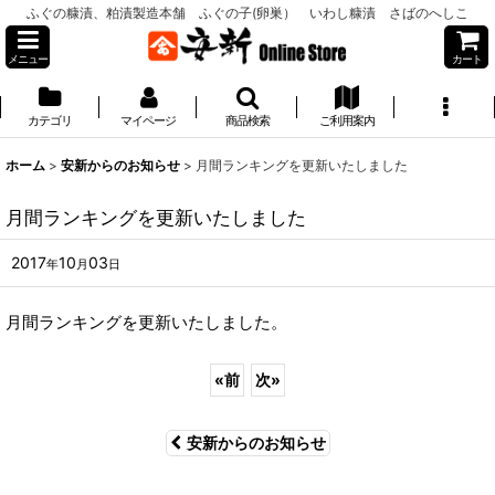
ふぐの糠漬、粕漬製造本舗 ふぐの子(卵巣） いわし糠漬 さばのへしこ
メニュー
カート
カテゴリ
マイページ
商品検索
ご利用案内
ホーム
>
安新からのお知らせ
>
月間ランキングを更新いたしました
月間ランキングを更新いたしました
2017
10
03
年
月
日
月間ランキングを更新いたしました。
«
前
次
»
安新からのお知らせ