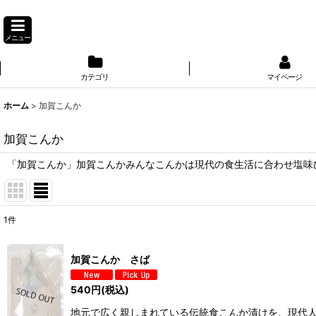
メニュー
カテゴリ
マイページ
ホーム
>
加賀こんか
加賀こんか
「加賀こんか」加賀こんかみんなこんかは現代の食生活に合わせ塩味
1
件
表示数
:
加賀こんか さば
並び順
:
540
円
(税込)
地元で広く親しまれている伝統食こんか漬けを、現代人