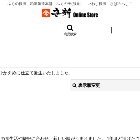
ふぐの糠漬、粕漬製造本舗 ふぐの子(卵巣） いわし糠漬 さばのへしこ
商品検索
ひかえめに仕立て誕生いたしました。
表示順変更
絞り込む
の食生活や嗜好に合わせ、新しい味がうまれました。 1年ほど漬けたさ