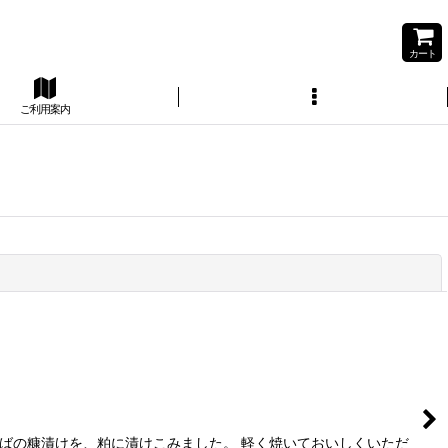
カート
ご利用案内
閉じる
ばの糠漬けを、粕に漬けこみました。 軽く焼いておいしくいただ