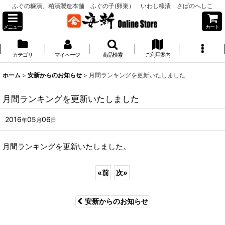
ふぐの糠漬、粕漬製造本舗 ふぐの子(卵巣） いわし糠漬 さばのへしこ
メニュー
カート
カテゴリ
マイページ
商品検索
ご利用案内
ホーム
>
安新からのお知らせ
>
月間ランキングを更新いたしました
月間ランキングを更新いたしました
2016
05
06
年
月
日
月間ランキングを更新いたしました。
«
前
次
»
安新からのお知らせ